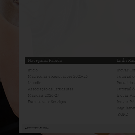
Navegação Rápida
Links Ráp
Início
Inovar Con
Matriculas e Renovações 2025-26
Tutorial d
Moodle
Portal do 
Associação de Estudantes
Tutorial d
Manuais 2026-27
Inovar Alu
Estruturas e Serviços
Inovar P
Regulamen
(RGPD)
AECISTER © 2026