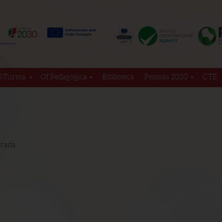
D.Turma
Of.Pedagógica
Biblioteca
Pessoas 2030
CTE
rada.