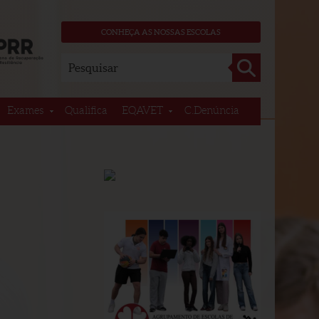
CONHEÇA AS NOSSAS ESCOLAS
Ok
Exames
Qualifica
EQAVET
C.Denúncia