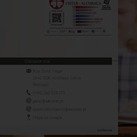
Contacte-nos
Rua Costa Veiga
2460-028, Alcobaça, Leiria
Portugal
(+351) 262 505 170
geral@aecister.pt
apoio.informatico@aecister.pt
Mapa no Google
BY