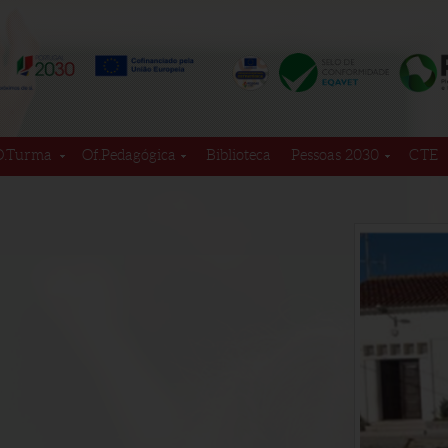
D.Turma
Of.Pedagógica
Biblioteca
Pessoas 2030
CTE