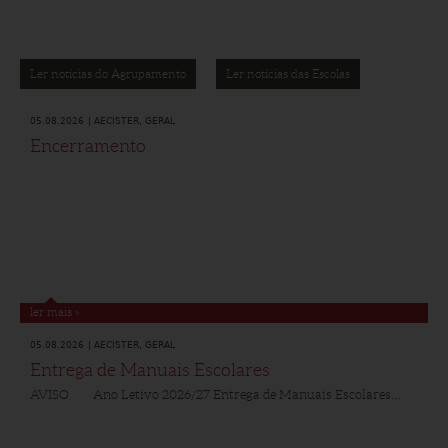
Ler notícias do Agrupamento
Ler notícias das Escolas
05.08.2026
|
AECISTER,
GERAL
Encerramento
ler mais »
05.08.2026
|
AECISTER,
GERAL
Entrega de Manuais Escolares
AVISO Ano Letivo 2026/27 Entrega de Manuais Escolares…