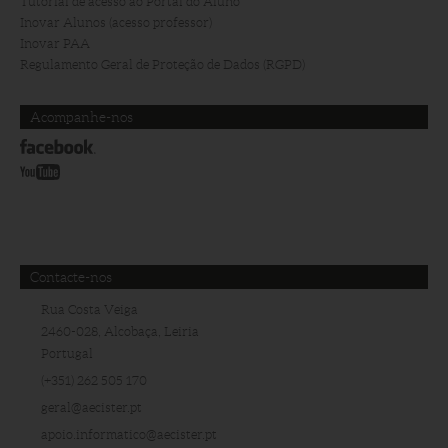
Tutorial de acesso ao Portal do Aluno
Inovar Alunos (acesso professor)
Inovar PAA
Regulamento Geral de Proteção de Dados (RGPD)
Acompanhe-nos
Contacte-nos
Rua Costa Veiga
2460-028, Alcobaça, Leiria
Portugal
(+351) 262 505 170
geral@aecister.pt
apoio.informatico@aecister.pt