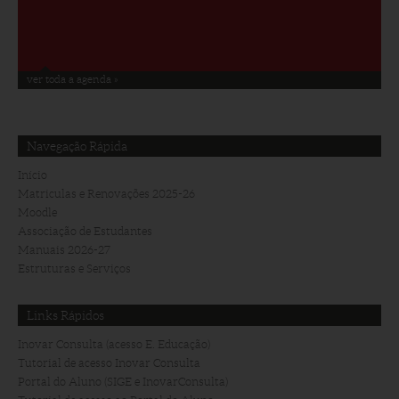
ver toda a agenda »
Navegação Rápida
Início
Matriculas e Renovações 2025-26
Moodle
Associação de Estudantes
Manuais 2026-27
Estruturas e Serviços
Links Rápidos
Inovar Consulta (acesso E. Educação)
Tutorial de acesso Inovar Consulta
Portal do Aluno (SIGE e InovarConsulta)