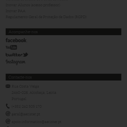
Inovar Alunos (acesso professor)
Inovar PAA
Regulamento Geral de Proteção de Dados (RGPD)
Acompanhe-nos
Contacte-nos
Rua Costa Veiga
2460-028, Alcobaça, Leiria
Portugal
(+351) 262 505 170
geral@aecister.pt
apoio.informatico@aecister.pt