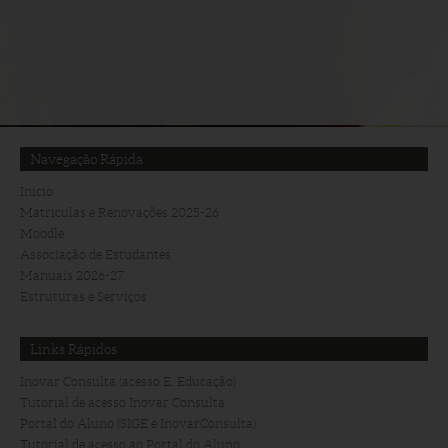
Navegação Rápida
Início
Matriculas e Renovações 2025-26
Moodle
Associação de Estudantes
Manuais 2026-27
Estruturas e Serviços
Links Rápidos
Inovar Consulta (acesso E. Educação)
Tutorial de acesso Inovar Consulta
Portal do Aluno (SIGE e InovarConsulta)
Tutorial de acesso ao Portal do Aluno