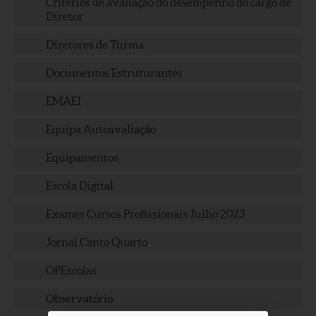
Critérios de avaliação do desempenho do cargo de
Diretor
Diretores de Turma
Documentos Estruturantes
EMAEI
Equipa Autoavaliação
Equipamentos
Escola Digital
Exames Cursos Profissionais Julho 2023
Jornal Canto Quarto
OPEscolas
Observatório