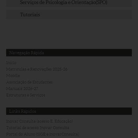
Serviços de Psicologia e Orientação(SPO)
Tutoriais
Navegação Rápida
Início
Matriculas e Renovações 2025-26
Moodle
Associação de Estudantes
Manuais 2026-27
Estruturas e Serviços
Links Rápidos
Inovar Consulta (acesso E. Educação)
Tutorial de acesso Inovar Consulta
Portal do Aluno (SIGE e InovarConsulta)