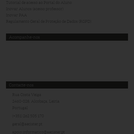
Tutorial de acesso ao Portal do Aluno
Inovar Alunos (acesso professor)
Inovar PAA
Regulamento Geral de Proteção de Dados (RGPD)
Acompanhe-nos
Contacte-nos
Rua Costa Veiga
2460-028, Alcobaça, Leiria
Portugal
(+351) 262 505 170
geral@aecister.pt
apoio.informatico@aecister.pt