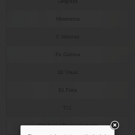
Geografia
Matemática
C. Naturais
Fís. Química
Ed. Visual
Ed. Física
T.I.C.
Cidadania e Desenvolvimento