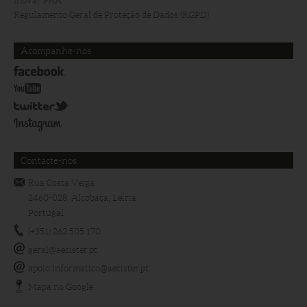
Inovar PAA
Regulamento Geral de Proteção de Dados (RGPD)
Acompanhe-nos
Contacte-nos
Rua Costa Veiga
2460-028, Alcobaça, Leiria
Portugal
(+351) 262 505 170
geral@aecister.pt
apoio.informatico@aecister.pt
Mapa no Google