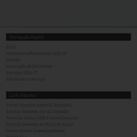
Navegação Rápida
Início
Matriculas e Renovações 2025-26
Moodle
Associação de Estudantes
Manuais 2026-27
Estruturas e Serviços
Links Rápidos
Inovar Consulta (acesso E. Educação)
Tutorial de acesso Inovar Consulta
Portal do Aluno (SIGE e InovarConsulta)
Tutorial de acesso ao Portal do Aluno
Inovar Alunos (acesso professor)