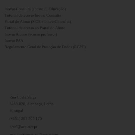
Inovar Consulta (acesso E. Educação)
Tutorial de acesso Inovar Consulta
Portal do Aluno (SIGE e InovarConsulta)
Tutorial de acesso ao Portal do Aluno
Inovar Alunos (acesso professor)
Inovar PAA
Regulamento Geral de Proteção de Dados (RGPD)
Rua Costa Veiga
2460-028, Alcobaça, Leiria
Portugal
(+351) 262 505 170
geral@aecister.pt
apoio.informatico@aecister.pt