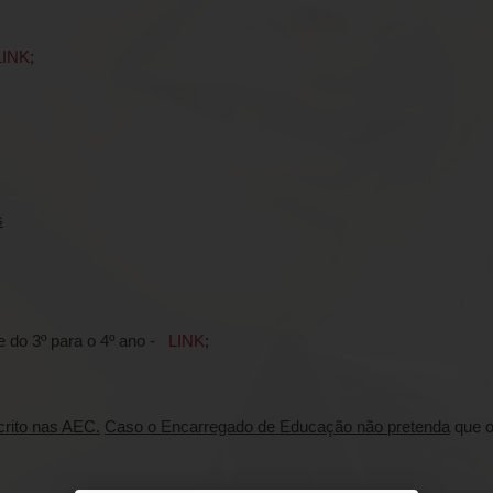
LINK
;
s
e do 3º para o 4º ano -
LINK
;
crito nas AEC.
Caso o Encarregado de Educação não pretenda
que o