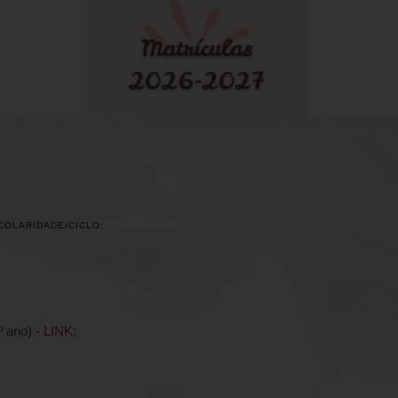
COLARIDADE/CICLO:
º ano) -
LINK
;