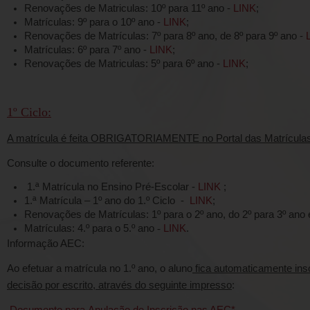
Renovações de Matriculas: 10º para 11º ano -
LINK
;
Matrículas: 9º para o 10º ano -
LINK
;
Renovações de Matrículas: 7º para 8º ano, de 8º para 9º ano -
Matrículas: 6º para 7º ano -
LINK
;
Renovações de Matriculas: 5º para 6º ano -
LINK
;
1º Ciclo:
A matrícula é feita OBRIGATORIAMENTE no Portal das Matrícula
Consulte o documento referente:
1.ª Matrícula no Ensino Pré-Escolar -
LINK
;
1.ª Matrícula – 1º ano do 1.º Ciclo -
LINK
;
Renovações de Matrículas: 1º para o 2º ano, do 2º para 3º ano 
Matrículas: 4.º para o 5.º ano
LINK
.
-
Informação AEC:
Ao efetuar a matrícula no 1.º ano, o aluno
fica automaticamente ins
decisão por escrito, através do seguinte impresso
:
Documento para
Anulação de Inscrição nas AEC*.